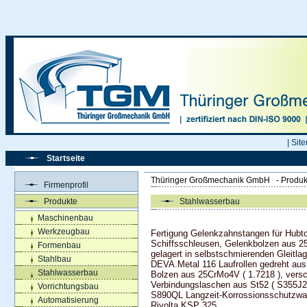
|
Sit
Startseite
Thüringer Großmechanik GmbH
-
Produk
Firmenprofil
Produkte
Stahlwasserbau
Maschinenbau
Werkzeugbau
Fertigung Gelenkzahnstangen für Hubt
Schiffsschleusen, Gelenkbolzen aus 2
Formenbau
gelagert in selbstschmierenden Gleitl
Stahlbau
DEVA.Metal 116 Laufrollen gedreht aus
Stahlwasserbau
Bolzen aus 25CrMo4V ( 1.7218 ), versc
Verbindungslaschen aus St52 ( S355J2
Vorrichtungsbau
S890QL Langzeit-Korrossionsschutzw
Automatisierung
Rivolta KSP 325