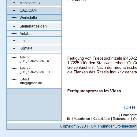
Messtechnik
CAD/CAM
Werkstoffe
Stellenanzeigen
Anfahrt
Links
Kontakt
Telefon:
Fertigung von Triebstockritzeln Ø450
(+49) 036256 861-0
1.7225 ) für den Stahlwasserbau "Gro
Gelsenkirchen". Nach der mechanische
Telefax:
die Flanken des Ritzels induktiv gehärt
(+49) 036256 861-11
E-Mail:
info@tgmbh.de
Fertigungsprozess im Video
|
Diese 
|
Firmenprofi
für
|
Maschinen
|
Kapazitäten
|
Referenzen
|
Qu
Copyright 2013 | TGM Thüringer Großmechan