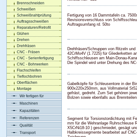
Brennschneiden
Schweißen
Fertigung von 16 Dammtafeln ca. 750
Schweißnahtprüfung
Revisionsverschluss von Schiffsschle
Auftragsschweißen
Auftragsumfang rd. 50to
Reparaturen/Retrofit
Glühen
Drehen
Drehfräsen
Drehfräsen/Schruppen von Ritzeln und 
CNC - Fräsen
42CrMo4V (1.7225) für Gliederketten a
Schiffsschleusen am Main-Donau-Kana
CNC - Serienfertigung
Die Spindel wird unter Drehung des NC
CNC - Bohrwerken
Flachschleifen
Tieflochbohren
Oberflächen
Gabelköpfe für Schleusentore in der Bin
900x220x250mm, aus Vollmaterial St52 
Montage
gefräst, gedreht. Zum Set gehören jew
Wir fertigen für
Bolzen sowie ebenfalls aus Brennteilen
Maschinen
Kapazitäten
Referenzen
Segment für Torsionstordichtung mit F
mm für die Wehranlage Ruhrschleuse Ra
Qualität
X5CrNi18-10 ) geschmiedet, gesägt und
Halbkreissegmente bearbeitet auf CNC
Transport
Zeichnung.