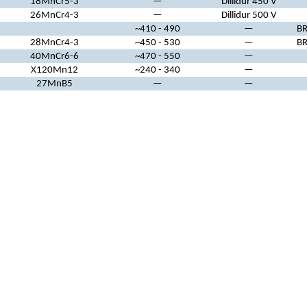
18MnCr5-3
—
Dillidur 450 V
26MnCr4-3
—
Dillidur 500 V
~410 - 490
—
BR
28MnCr4-3
~450 - 530
—
BR
40MnCr6-6
~470 - 550
—
X120Mn12
~240 - 340
—
27MnB5
—
—