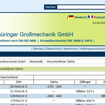
|
Deutsch
|
Français
22.06.20
|
Sitemap
|
Datenschutz
|
Impressum
|
Haftungsausschlus
Großmechanik GmbH
-
Werkstoffe
-
Verschleißfeste Stähle
chleißfeste Stähle
Deutschland
DIN
Härte
Dillinger
I
20 MnCr6-5
~270 - 340
—
21 MnCr6-5
—
Dillidur 325 L
23MnCr4-3
~360 - 440
—
BR
17MnCr5-3
—
Dillidur 400 V