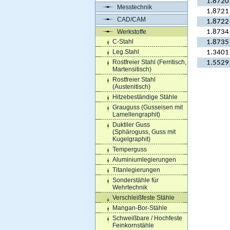
1.8720
Messtechnik
1.8721
CAD/CAM
1.8722
Werkstoffe
1.8734
C-Stahl
1.8735
Leg.Stahl
1.3401
Rostfreier Stahl (Ferritisch,
1.5529
Martensitisch)
Rostfreier Stahl
(Austenitisch)
Hitzebeständige Stähle
Grauguss (Gusseisen mit
Lamellengraphit)
Duktiler Guss
(Sphäroguss, Guss mit
Kugelgraphit)
Temperguss
Aluminiumlegierungen
Titanlegierungen
Sonderstähle für
Wehrtechnik
Verschleißfeste Stähle
Mangan-Bor-Stähle
Schweißbare / Hochfeste
Feinkornstähle