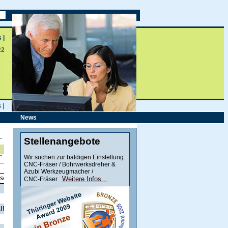
 |
22
s
|
News
Stellenangebote
Wir suchen zur baldigen Einstellung:
CNC-Fräser / Bohrwerksdreher &
Hersteller
Azubi Werkzeugmacher /
lseburger
ThyssenKrupp
Voest Alpine
Industeel
Weitere Infos...
CNC-Fräser
—
XAR 300
—
—
—
—
—
—
INAR 400
XAR 400
Durostat 400
Fora 400
—
—
—
—