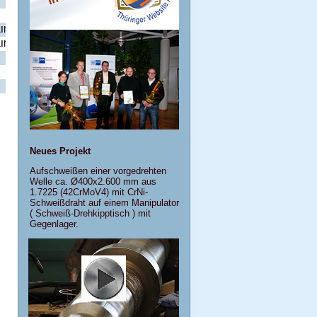
—
—
—
—
—
—
—
—
INAR 450
XAR 450
Durostat 450
Fora 450
INAR 500
XAR 500
Durostat 500
Fora 500
—
XAR 600
—
—
—
—
—
—
—
—
—
—
Neues Projekt
Aufschweißen einer vorgedrehten
Welle ca. Ø400x2.600 mm aus
1.7225 (42CrMoV4) mit CrNi-
Schweißdraht auf einem Manipulator
( Schweiß-Drehkipptisch ) mit
Gegenlager.